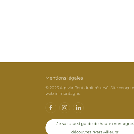
Mentions légales
©
2026
Alpivia. Tout droit réservé. Site conçu p
web in montagne
.
Je suis aussi guide de haute montagne
découvrez "Pars Ailleurs"