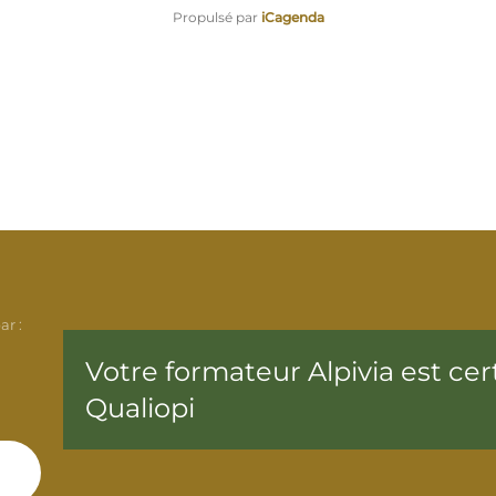
Propulsé par
iCagenda
ar :
Votre formateur Alpivia est cert
Qualiopi
: