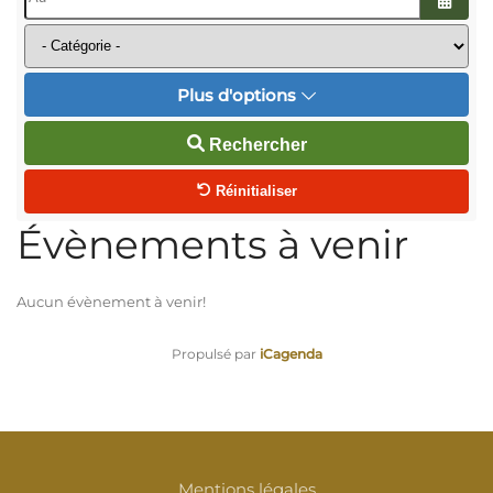
Ouvrir
Plus d'options
Rechercher
Réinitialiser
Évènements à venir
Aucun évènement à venir!
Propulsé par
iCagenda
Mentions légales