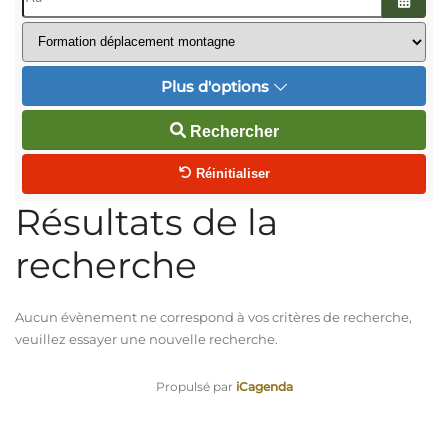
Ouvrir
Plus d'options
Rechercher
Réinitialiser
Résultats de la
recherche
Aucun évènement ne correspond à vos critères de recherche,
veuillez essayer une nouvelle recherche.
Propulsé par
iCagenda