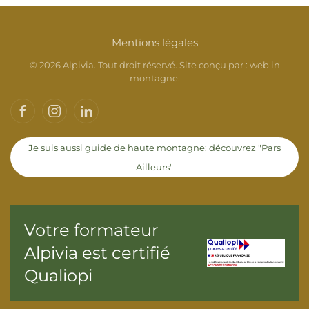
Mentions légales
©
2026
Alpivia. Tout droit réservé. Site conçu par :
web in
montagne
.
Je suis aussi guide de haute montagne: découvrez "Pars
Ailleurs"
Votre formateur
Alpivia est certifié
Qualiopi