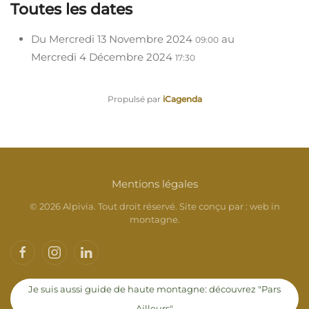
Toutes les dates
Du
Mercredi 13 Novembre 2024
au
09:00
Mercredi 4 Décembre 2024
17:30
Propulsé par
iCagenda
Mentions légales
©
2026
Alpivia. Tout droit réservé. Site conçu par :
web in
montagne
.
Je suis aussi guide de haute montagne: découvrez "Pars
Ailleurs"