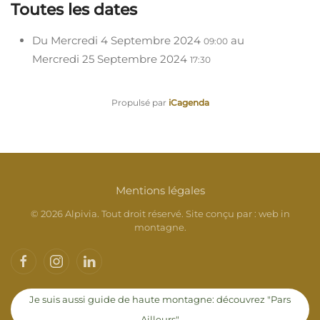
Toutes les dates
Du
Mercredi 4 Septembre 2024
au
09:00
Mercredi 25 Septembre 2024
17:30
Propulsé par
iCagenda
Mentions légales
©
2026
Alpivia. Tout droit réservé. Site conçu par :
web in
montagne
.
Je suis aussi guide de haute montagne: découvrez "Pars
Ailleurs"