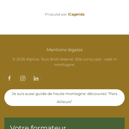
Propulsé par
iCagenda
Mentions légales
©
2026
Alpivia. Tout droit réservé. Site conçu par :
web in
montagne
.
Je suis aussi guide de haute montagne: découvrez "Pars
Ailleurs"
Votre formateur