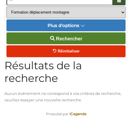
Ouvrir
Plus d'options
Rechercher
Réinitialiser
Résultats de la
recherche
Aucun évènement ne correspond à vos critères de recherche,
veuillez essayer une nouvelle recherche.
Propulsé par
iCagenda