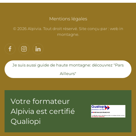
Mentions légales
©
2026
Alpivia. Tout droit réservé. Site conçu par :
web in
montagne
.
Je suis aussi guide de haute montagne: découvrez "Pars
Ailleurs"
Votre formateur
Alpivia est certifié
Qualiopi