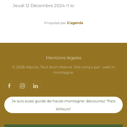
Jeudi 12 Décembre 2024
17:30
Propulsé par
iCagenda
Mentions légales
©
2026
Alpivia. Tout droit réservé. Site conçu par :
web in
montagne
.
Je suis aussi guide de haute montagne: découvrez "Pars
Ailleurs"