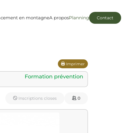
acement en montagne
A propos
Planning
Contact
Imprimer
Formation prévention
Inscriptions closes
0