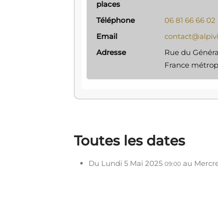
places
Téléphone
06 81 66 66 02
Email
contact@alpivi
Adresse
Rue du Général
France métropo
Toutes les dates
Du
Lundi 5 Mai 2025
au
Mercre
09:00