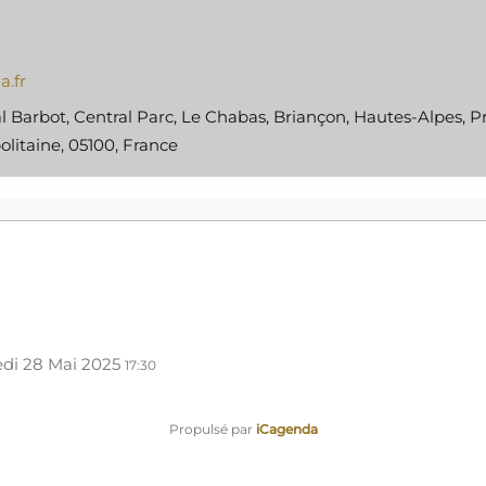
a.fr
 Barbot, Central Parc, Le Chabas, Briançon, Hautes-Alpes, P
litaine, 05100, France
di 28 Mai 2025
17:30
Propulsé par
iCagenda