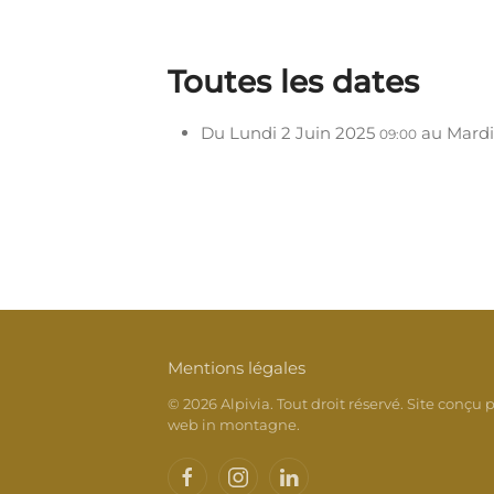
Toutes les dates
Du
Lundi 2 Juin 2025
au
Mardi
09:00
Mentions légales
©
2026
Alpivia. Tout droit réservé. Site conçu p
web in montagne
.