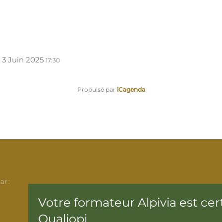
 3 Juin 2025
17:30
Propulsé par
iCagenda
ar :
Votre formateur Alpivia est cert
Qualiopi