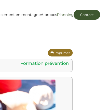
acement en montagne
A propos
Planning
Contact
Imprimer
Formation prévention