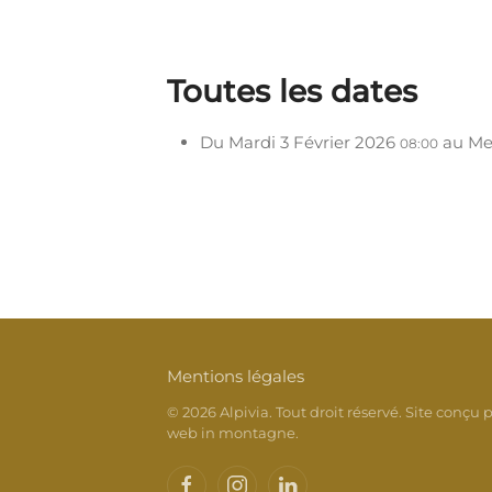
Toutes les dates
Du
Mardi 3 Février 2026
au
Me
08:00
Mentions légales
©
2026
Alpivia. Tout droit réservé. Site conçu p
web in montagne
.