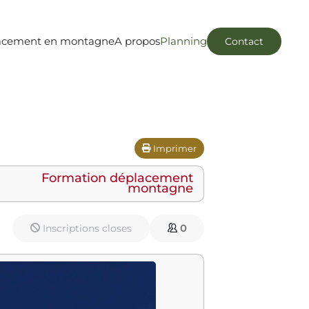
acement en montagne
A propos
Planning
Contact
Imprimer
Formation déplacement
montagne
Inscriptions closes
0