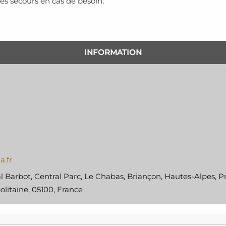
les secours en cas de besoin.
INFORMATION
a.fr
 Barbot, Central Parc, Le Chabas, Briançon, Hautes-Alpes, P
litaine, 05100, France