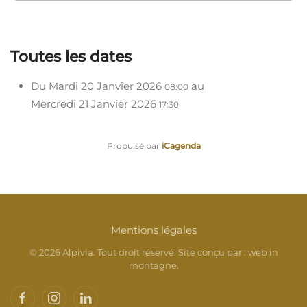
Toutes les dates
Du
Mardi 20 Janvier 2026
au
08:00
Mercredi 21 Janvier 2026
17:30
Propulsé par
iCagenda
Mentions légales
©
2026
Alpivia. Tout droit réservé. Site conçu par :
web in
montagne
.