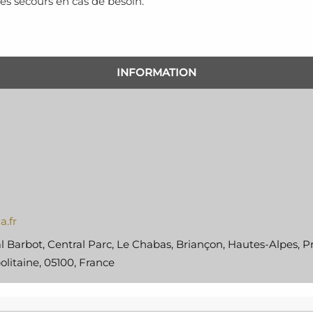
les secours en cas de besoin.
INFORMATION
a.fr
 Barbot, Central Parc, Le Chabas, Briançon, Hautes-Alpes, P
litaine, 05100, France