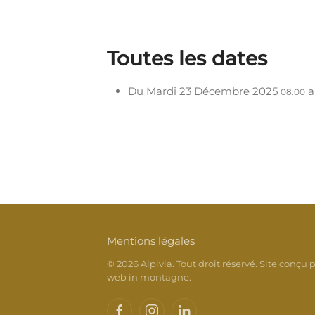
Toutes les dates
Du
Mardi 23 Décembre 2025
a
08:00
Mentions légales
©
2026
Alpivia. Tout droit réservé. Site conçu p
web in montagne
.