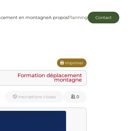
acement en montagne
A propos
Planning
Contact
Imprimer
Formation déplacement
montagne
Inscriptions closes
0