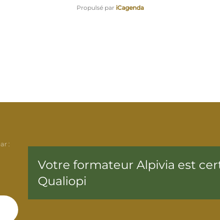
Propulsé par
iCagenda
ar :
Votre formateur Alpivia est cert
Qualiopi
: