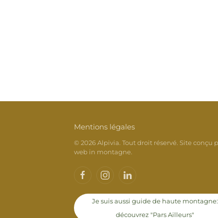
Mentions légales
©
2026
Alpivia. Tout droit réservé. Site conçu p
web in montagne
.
Je suis aussi guide de haute montagne
découvrez "Pars Ailleurs"